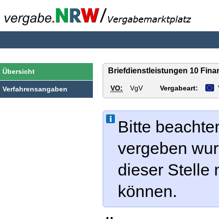
vergabe.NRW
Briefdienstleistungen 10 Fin
Übersicht
VO:
VgV
Vergabeart:
Verfahrensangaben
Bitte beachte
vergeben wur
dieser Stelle
können.