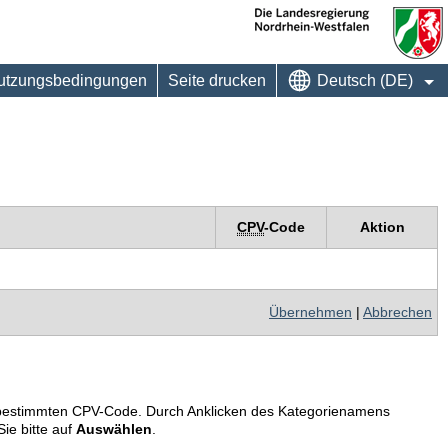
utzungsbedingungen
Seite drucken
Deutsch (DE)
CPV
-Code
Aktion
Übernehmen
|
Abbrechen
em bestimmten CPV-Code. Durch Anklicken des Kategorienamens
ie bitte auf
Auswählen
.