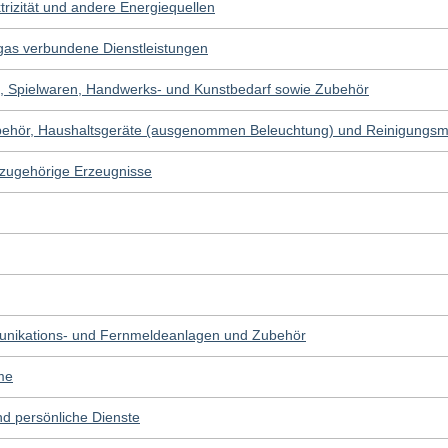
trizität und andere Energiequellen
gas verbundene Dienstleistungen
e, Spielwaren, Handwerks- und Kunstbedarf sowie Zubehör
ubehör, Haushaltsgeräte (ausgenommen Beleuchtung) und Reinigungsmi
 zugehörige Erzeugnisse
nikations- und Fernmeldeanlagen und Zubehör
me
nd persönliche Dienste