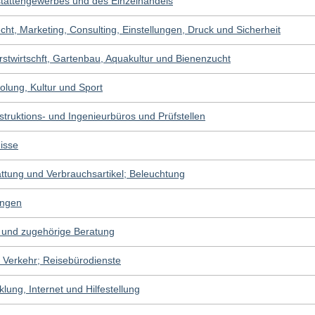
stättengewerbes und des Einzelhandels
ht, Marketing, Consulting, Einstellungen, Druck und Sicherheit
orstwirtschft, Gartenbau, Aquakultur und Bienenzucht
olung, Kultur und Sport
struktions- und Ingenieurbüros und Prüfstellen
isse
attung und Verbrauchsartikel; Beleuchtung
ungen
 und zugehörige Beratung
h Verkehr; Reisebürodienste
lung, Internet und Hilfestellung