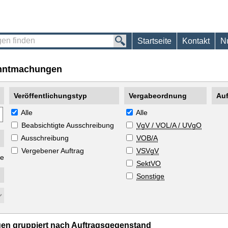
Startseite
Kontakt
N
anntmachungen
Veröffentlichungstyp
Vergabeordnung
Au
Alle
Alle
Beabsichtigte Ausschreibung
VgV / VOL/A / UVgO
Ausschreibung
VOB/A
Vergebener Auftrag
VSVgV
he
SektVO
Sonstige
en gruppiert nach Auftragsgegenstand