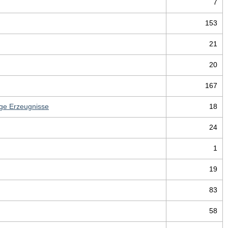
7
153
21
20
167
ige Erzeugnisse
18
24
1
19
83
58