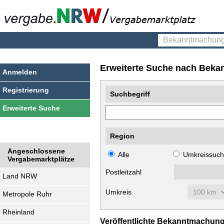
Bekanntmachungen
finden
Erweiterte Suche nach Bek
Anmelden
Registrierung
Suchbegriff
Erweiterte Suche
Suchbegriff
Region
Angeschlossene
Alle
Umkreissuc
Vergabemarktplätze
Postleitzahl
Land NRW
Umkreis
Metropole Ruhr
Rheinland
Veröffentlichte Bekanntmachung