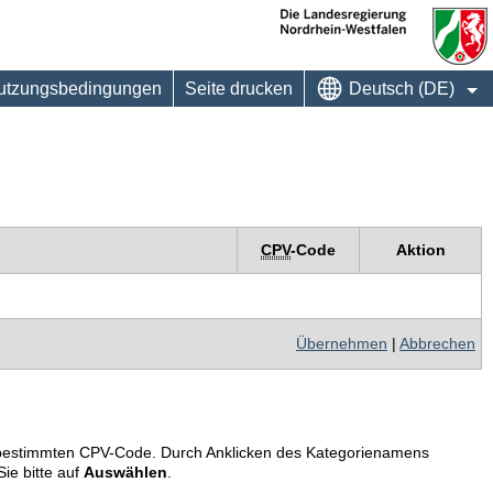
utzungsbedingungen
Seite drucken
Deutsch (DE)
CPV
-Code
Aktion
Übernehmen
|
Abbrechen
em bestimmten CPV-Code. Durch Anklicken des Kategorienamens
ie bitte auf
Auswählen
.