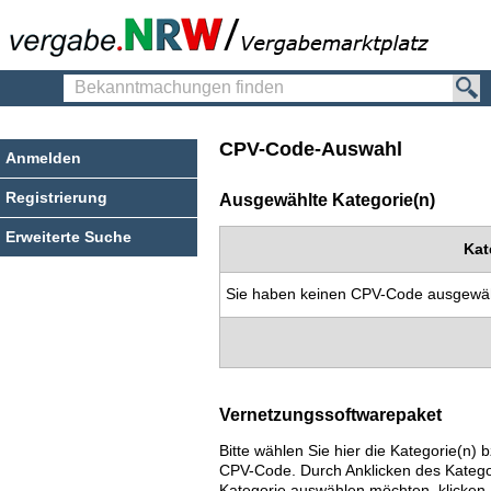
Bekanntmachungen
finden
CPV-Code-Auswahl
Anmelden
Registrierung
Ausgewählte Kategorie(n)
Erweiterte Suche
Kat
Sie haben keinen CPV-Code ausgewäh
Vernetzungssoftwarepaket
Bitte wählen Sie hier die Kategorie(n
CPV-Code. Durch Anklicken des Katego
Kategorie auswählen möchten, klicken S