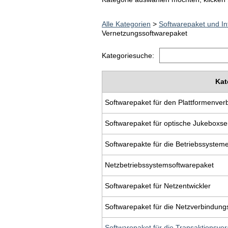
Alle Kategorien
>
Softwarepaket und I
Vernetzungssoftwarepaket
Kategoriesuche:
Kat
Softwarepaket für den Plattformenve
Softwarepaket für optische Jukeboxse
Softwarepakte für die Betriebssystem
Netzbetriebssystemsoftwarepaket
Softwarepaket für Netzentwickler
Softwarepaket für die Netzverbindung
Softwarepaket für die Transaktionsver