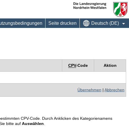
utzungsbedingungen
Seite drucken
Deutsch (DE)
CPV
-Code
Aktion
Übernehmen
|
Abbrechen
em bestimmten CPV-Code. Durch Anklicken des Kategorienamens
ie bitte auf
Auswählen
.