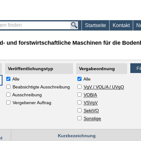
Startseite
Kontakt
N
 und forstwirtschaftliche Maschinen für die Boden
Veröffentlichungstyp
Vergabeordnung
Alle
Alle
Beabsichtigte Ausschreibung
VgV / VOL/A / UVgO
Ausschreibung
VOB/A
Vergebener Auftrag
VSVgV
SektVO
Sonstige
Kurzbezeichnung
st