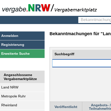
Bekanntmachungen
finden
Bekanntmachungen für "Land-
Anmelden
Registrierung
Erweiterte Suche
Suchbegriff
Angeschlossene
Vergabemarktplätze
Land NRW
Metropole Ruhr
Rheinland
Angebots- /
Veröffentlicht
Teilnahmefri