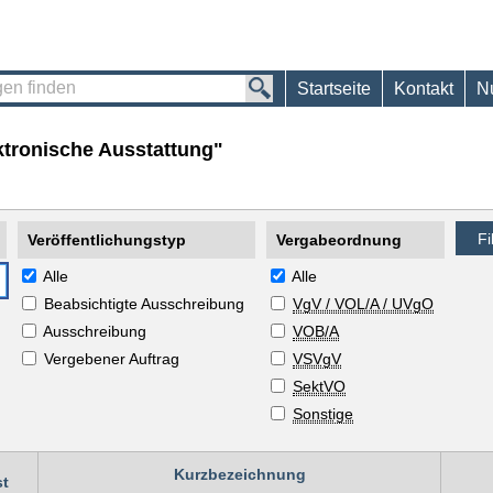
Startseite
Kontakt
N
tronische Ausstattung"
Veröffentlichungstyp
Vergabeordnung
Alle
Alle
Beabsichtigte Ausschreibung
VgV / VOL/A / UVgO
Ausschreibung
VOB/A
Vergebener Auftrag
VSVgV
SektVO
Sonstige
Kurzbezeichnung
st