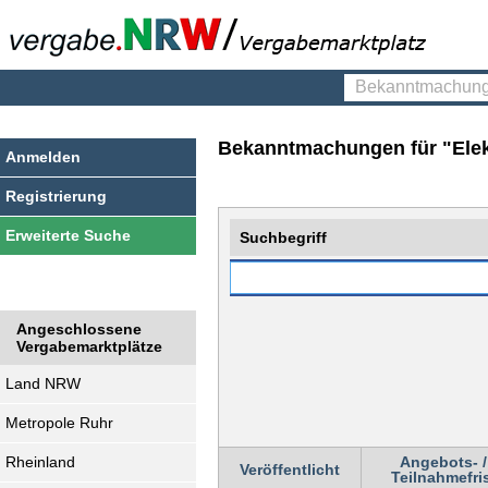
Bekanntmachungen
finden
Bekanntmachungen für "Elek
Anmelden
Registrierung
Erweiterte Suche
Suchbegriff
Angeschlossene
Vergabemarktplätze
Land NRW
Metropole Ruhr
Rheinland
Angebots- /
Veröffentlicht
Teilnahmefri