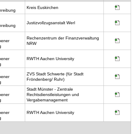
Kreis Euskirchen
hreibung
Justizvollzugsanstalt Werl
hreibung
Rechenzentrum der Finanzverwaltung
bener
NRW
g
bener
RWTH Aachen University
g
ZVS Stadt Schwerte (für Stadt
bener
Fröndenberg/ Ruhr)
g
Stadt Münster - Zentrale
bener
Rechtsdienstleistungen und
g
Vergabemanagement
bener
RWTH Aachen University
g