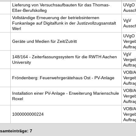
Lieferung von Versuchsaufbauten für das Thomas-
UVgO
Eßer-Berufskolleg
Aussc
Vollständige Erneuerung der betriebsinternen
VgV
Funkanlage auf Digitalfunk in der Justizvollzugsanstalt
Aussc
Werl
UVgO
Geräte und Medien für Zeit/Zutritt
Verge
Auftra
VgV
148/164 - Zeiterfassungssystem für die RWTH Aachen
Verge
University
Auftra
VOB/A
Fröndenberg: Feuerwehrgerätehaus Ost - PV-Anlage
Verge
Auftra
VOB/A
Installation einer PV-Anlage - Erweiterung Marienschule
Verge
Roxel
Auftra
VOB/A
1000000000224
Verge
Auftra
esamteinträge: 7