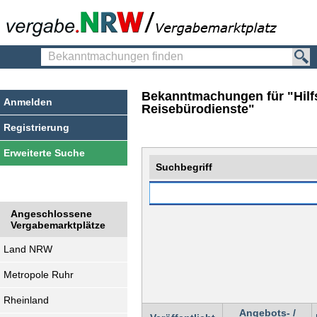
Bekanntmachungen
finden
Bekanntmachungen für "Hilfs
Anmelden
Reisebürodienste"
Registrierung
Erweiterte Suche
Suchbegriff
Angeschlossene
Vergabemarktplätze
Land NRW
Metropole Ruhr
Rheinland
Angebots- /